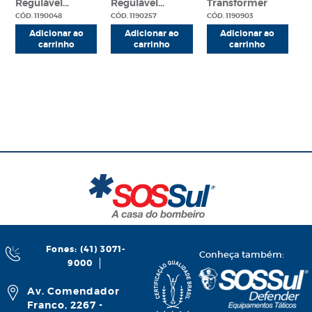
Regulável
Regulável
Transformer
Quadrafog
Bubble Cup
CÓD. 1190048
CÓD. 1190257
CÓD. 1190903
FQS125
Adicionar ao
Adicionar ao
Adicionar ao
carrinho
carrinho
carrinho
Fones: (41) 3071-
Conheça também:
9000
Av. Comendador
Franco, 2267 -