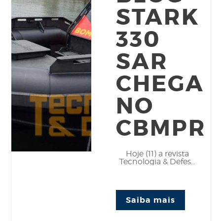
STARK
330
SAR
CHEGA
NO
CBMPR
Hoje (11) a revista
Tecnologia & Defesa
publicou sobre a
entrega da
embarcação STARK
330 SAR, para o
Saiba mais
Corpo de Bombeiros
do Paraná, e nós...