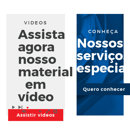
VIDEOS
Assista
CONHEÇA
Nossos
agora
serviços
nosso
especia
material
em
Quero conhecer
vídeo
Assistir videos