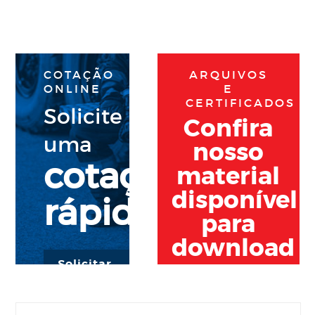
COTAÇÃO
ARQUIVOS
ONLINE
E
CERTIFICADOS
Solicite
Confira
uma
nosso
cotação
material
disponível
rápida
para
download
Solicitar
cotação